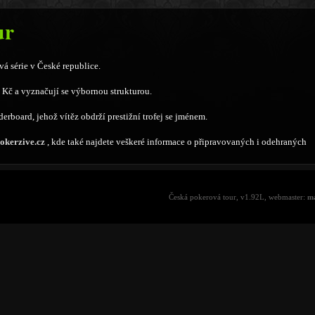
ur
vá série v České republice.
 Kč a vyznačují se výbornou strukturou.
derboard, jehož vítěz obdrží prestižní trofej se jménem.
okerzive.cz
, kde také najdete veškeré informace o připravovaných i odehraných
Česká pokerová tour, v1.92L, webmaster:
m